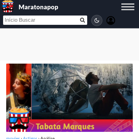
Maratonapop
movies
›
Artigos
›
Análise