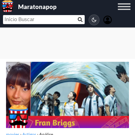
Maratonapop
movies
›
Artigos
›
Análise