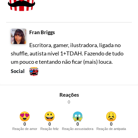
Fran Briggs
Escritora, gamer, ilustradora, ligada no
shuffle, autista nível 1+TDAH. Fazendo de tudo
um pouco e tentando não ficar (mais) louca.
Social
Reações
0
0
0
0
0
Reação de amor
Reação feliz
Reação assustadora
Reação de antipatia