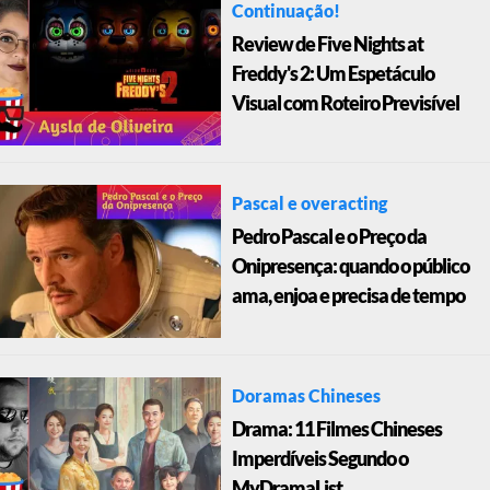
Continuação!
Review de Five Nights at
Freddy's 2: Um Espetáculo
Visual com Roteiro Previsível
Pascal e overacting
Pedro Pascal e o Preço da
Onipresença: quando o público
ama, enjoa e precisa de tempo
Doramas Chineses
Drama: 11 Filmes Chineses
Imperdíveis Segundo o
MyDramaList