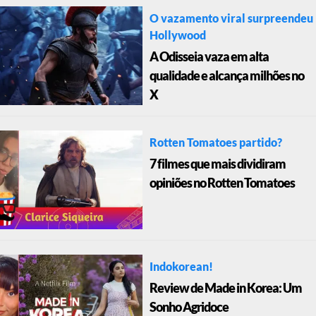
O vazamento viral surpreendeu
Hollywood
A Odisseia vaza em alta
qualidade e alcança milhões no
X
Rotten Tomatoes partido?
7 filmes que mais dividiram
opiniões no Rotten Tomatoes
Indokorean!
Review de Made in Korea: Um
Sonho Agridoce