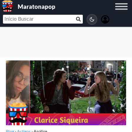
Maratonapop
Blog
›
Artigos
›
Análise