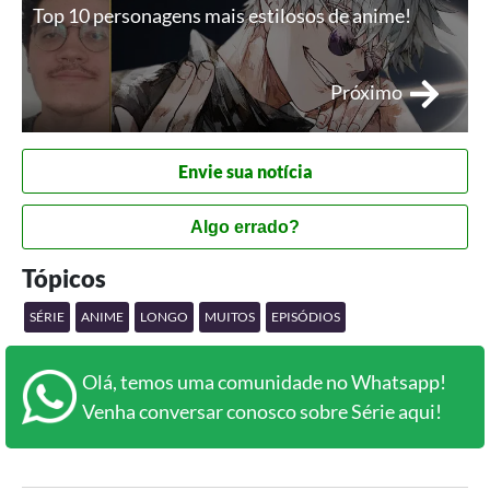
Top 10 personagens mais estilosos de anime!
Próximo
Envie sua notícia
Algo errado?
Tópicos
SÉRIE
ANIME
LONGO
MUITOS
EPISÓDIOS
Olá, temos uma comunidade no Whatsapp!
Venha conversar conosco sobre Série aqui!