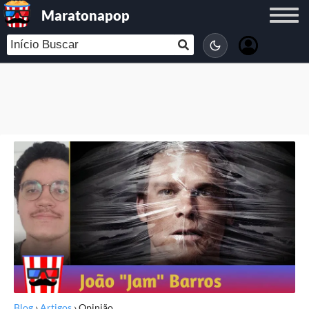
Maratonapop
Blog
›
Artigos
›
Opinião