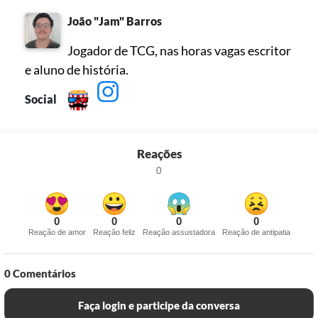
João "Jam" Barros
Jogador de TCG, nas horas vagas escritor
e aluno de história.
Social
Reações
0
0
0
0
0
Reação de amor
Reação feliz
Reação assustadora
Reação de antipatia
0
Comentários
Faça login e participe da conversa