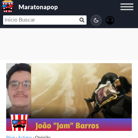
Maratonapop
Blog
›
Artigos
›
Opinião