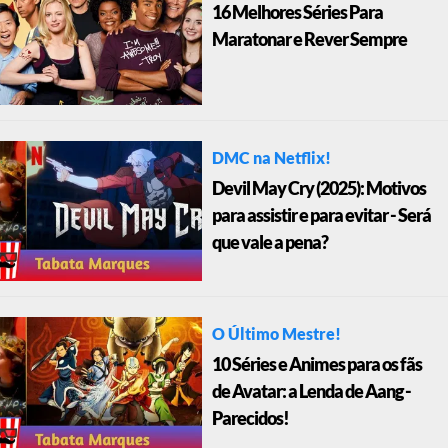
16 Melhores Séries Para
Maratonar e Rever Sempre
DMC na Netflix!
Devil May Cry (2025): Motivos
para assistir e para evitar - Será
que vale a pena?
O Último Mestre!
10 Séries e Animes para os fãs
de Avatar: a Lenda de Aang -
Parecidos!