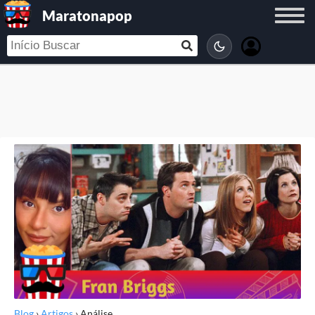
Maratonapop
Blog
›
Artigos
›
Análise