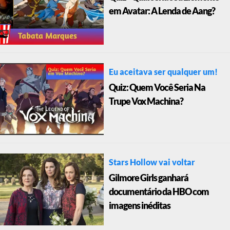
em Avatar: A Lenda de Aang?
Eu aceitava ser qualquer um!
Quiz: Quem Você Seria Na
Trupe Vox Machina?
Stars Hollow vai voltar
Gilmore Girls ganhará
documentário da HBO com
imagens inéditas