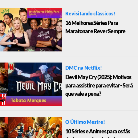
Revisitando clássicos!
16 Melhores Séries Para
Maratonar e Rever Sempre
DMC na Netflix!
Devil May Cry (2025): Motivos
para assistir e para evitar - Será
que vale a pena?
O Último Mestre!
10 Séries e Animes para os fãs