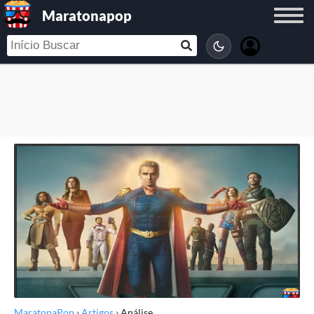
Maratonapop
MaratonaPop
›
Artigos
›
Análise