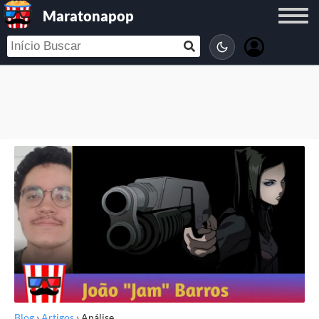
Maratonapop
Blog
›
Artigos
›
Análise