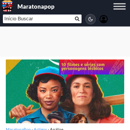
Maratonapop
MaratonaPop
›
Artigos
›
Análise