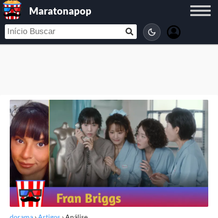
Maratonapop
dorama
›
Artigos
›
Análise