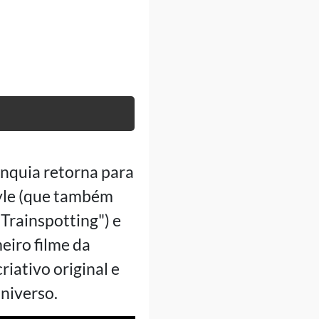
anquia retorna para
oyle (que também
"Trainspotting") e
eiro filme da
riativo original e
niverso.