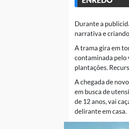
ENREDO
Durante a publicid
narrativa e criando
A trama gira em to
contaminada pelo v
plantações. Recur
A chegada de novos
em busca de utensí
de 12 anos, vai caç
delirante em casa.