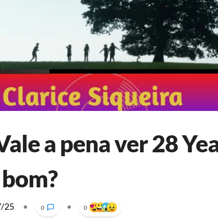
Vale a pena ver 28 Yea
é bom?
7/25
•
•
0
0