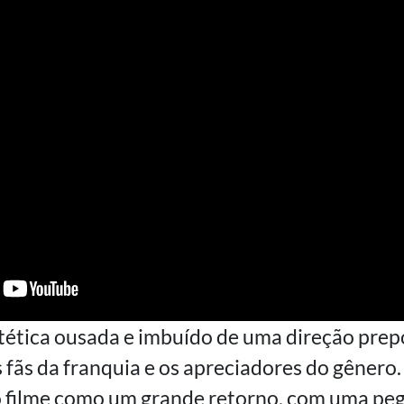
tica ousada e imbuído de uma direção prepos
fãs da franquia e os apreciadores do gênero.
o filme como um grande retorno, com uma peg