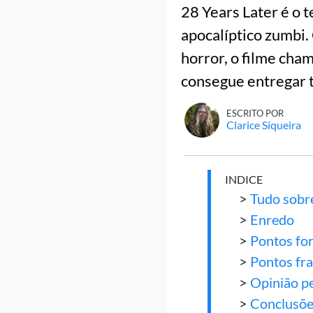
28 Years Later é o 
apocalíptico zumbi
horror, o filme cha
consegue entregar 
ESCRITO POR
Clarice Siqueira
INDICE
>
Tudo sobr
>
Enredo
>
Pontos for
>
Pontos fr
>
Opinião p
>
Conclusõe