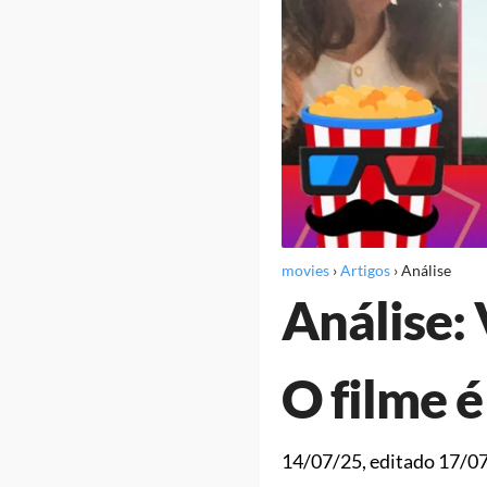
movies
›
Artigos
›
Análise
Análise: 
O filme 
14/07/25
, editado
17/0