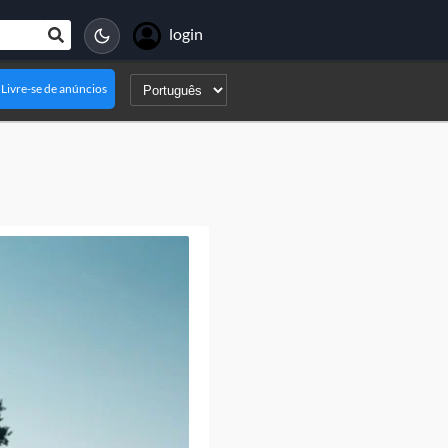
login
Livre-se de anúncios