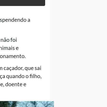
suspendendo a
não foi
nimais e
cionamento.
m caçador, que sai
ça quando o filho,
ãe, doente e