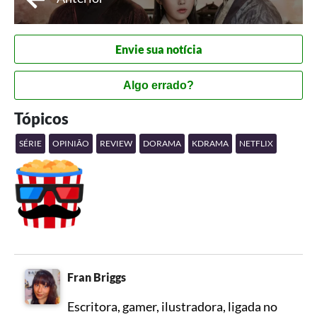
Envie sua notícia
Algo errado?
Tópicos
SÉRIE
OPINIÃO
REVIEW
DORAMA
KDRAMA
NETFLIX
Fran Briggs
Escritora, gamer, ilustradora, ligada no