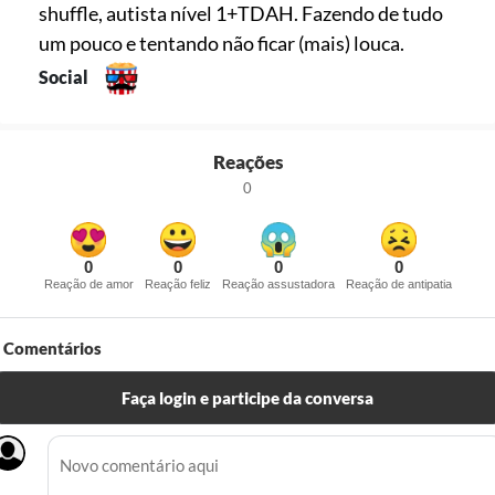
shuffle, autista nível 1+TDAH. Fazendo de tudo
um pouco e tentando não ficar (mais) louca.
Social
Reações
0
0
0
0
0
Reação de amor
Reação feliz
Reação assustadora
Reação de antipatia
Comentários
Faça login e participe da conversa