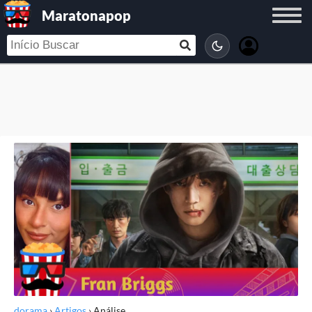
Maratonapop
dorama
›
Artigos
›
Análise