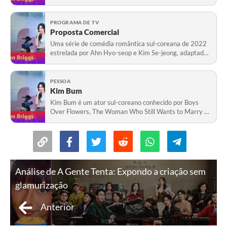
Romantic, Business Proposal e A Time Called You.
PROGRAMA DE TV
Proposta Comercial
Uma série de comédia romântica sul-coreana de 2022
estrelada por Ahn Hyo-seop e Kim Se-jeong, adaptada
do webtoon de HaeHwa, transmitida pela SBS e Netflix.
PESSOA
Kim Bum
Kim Bum é um ator sul-coreano conhecido por Boys
Over Flowers, The Woman Who Still Wants to Marry e
Law School.
Análise de A Gente Tenta: Expondo a criação sem
glamurização
Anterior