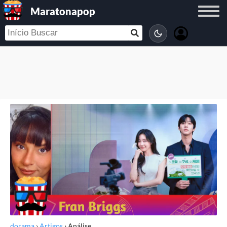
Maratonapop
dorama
›
Artigos
›
Análise