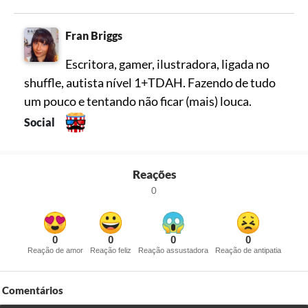
Fran Briggs
Escritora, gamer, ilustradora, ligada no
shuffle, autista nível 1+TDAH. Fazendo de tudo
um pouco e tentando não ficar (mais) louca.
Social
Reações
0
0
0
0
0
Reação de amor
Reação feliz
Reação assustadora
Reação de antipatia
Comentários