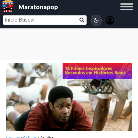
Maratonapop
movies
›
Artigos
›
Análise